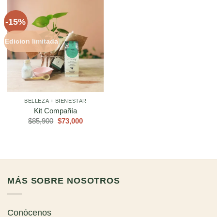
-15%
Edicion limitada
BELLEZA + BIENESTAR
Kit Compañía
El
El
$
85,900
$
73,000
precio
precio
original
actual
era:
es:
$85,900.
$73,000.
MÁS SOBRE NOSOTROS
Conócenos