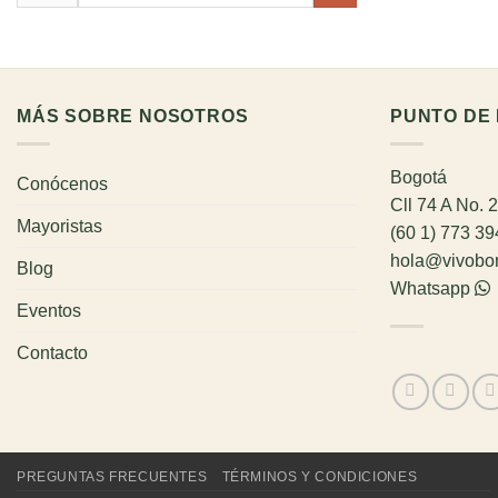
por:
MÁS SOBRE NOSOTROS
PUNTO DE 
Bogotá
Conócenos
Cll 74 A No. 
Mayoristas
(60 1) 773 3
hola@vivobo
Blog
Whatsapp
Eventos
Contacto
PREGUNTAS FRECUENTES
TÉRMINOS Y CONDICIONES