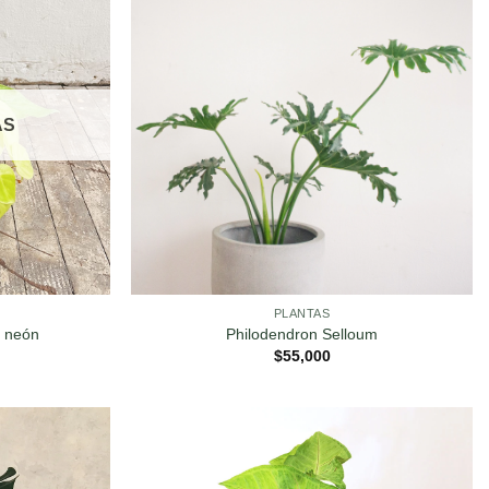
AS
PLANTAS
m neón
Philodendron Selloum
$
55,000