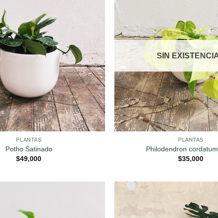
SIN EXISTENCI
PLANTAS
PLANTAS
Potho Satinado
Philodendron cordatu
$
49,000
$
35,000