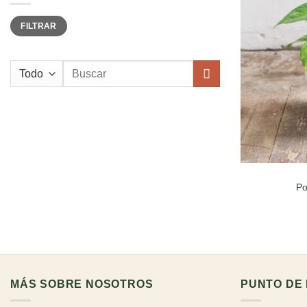
Precio
Precio
FILTRAR
mínimo
máximo
Buscar
por:
Po
MÁS SOBRE NOSOTROS
PUNTO DE 