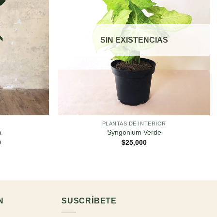
SIN EXISTENCIAS
PLANTAS DE INTERIOR
a
Syngonium Verde
Rango
0
$
25,000
de
precios:
desde
$49,000
hasta
$69,000
N
SUSCRÍBETE