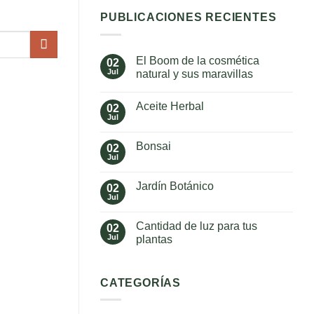
PUBLICACIONES RECIENTES
El Boom de la cosmética
02
Jul
natural y sus maravillas
No
hay
Aceite Herbal
02
comentarios
en
Jul
No
El
hay
Boom
comentarios
de
Bonsai
02
en
la
Aceite
Jul
cosmética
No
Herbal
natural
hay
y
comentarios
Jardín Botánico
02
en
sus
Bonsai
Jul
maravillas
No
hay
comentarios
Cantidad de luz para tus
02
en
Jardín
Jul
plantas
Botánico
No
hay
comentarios
en
CATEGORÍAS
Cantidad
de
luz