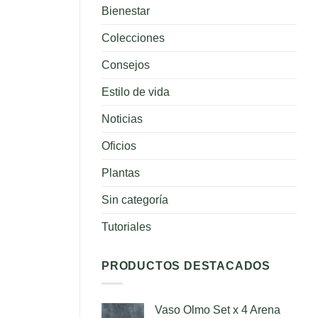
para
Bienestar
tus
plantas
Colecciones
Consejos
Estilo de vida
Noticias
Oficios
Plantas
Sin categoría
Tutoriales
PRODUCTOS DESTACADOS
Vaso Olmo Set x 4 Arena