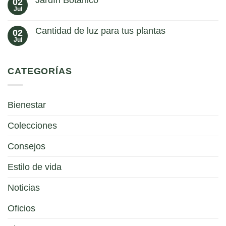
02
en
sus
Bonsai
Jul
maravillas
No
hay
comentarios
Cantidad de luz para tus plantas
02
en
Jardín
Jul
No
Botánico
hay
comentarios
en
CATEGORÍAS
Cantidad
de
luz
para
tus
Bienestar
plantas
Colecciones
Consejos
Estilo de vida
Noticias
Oficios