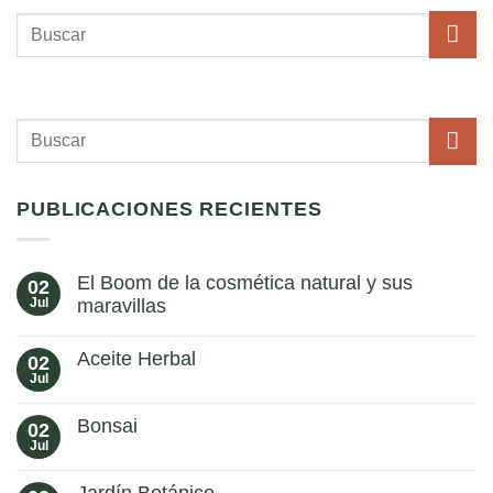
PUBLICACIONES RECIENTES
El Boom de la cosmética natural y sus
02
Jul
maravillas
No
hay
Aceite Herbal
02
comentarios
en
Jul
No
El
hay
Boom
comentarios
de
Bonsai
02
en
la
Aceite
Jul
No
cosmética
Herbal
hay
natural
comentarios
y
Jardín Botánico