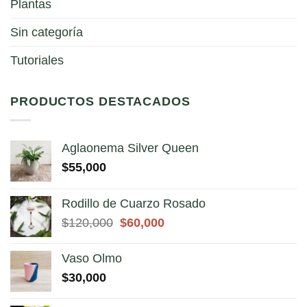
Plantas
Sin categoría
Tutoriales
PRODUCTOS DESTACADOS
Aglaonema Silver Queen
$
55,000
Rodillo de Cuarzo Rosado
El
El
$
120,000
$
60,000
precio
precio
original
actual
Vaso Olmo
era:
es:
$
30,000
$120,000.
$60,000.