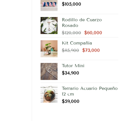
$
105,000
Rodillo de Cuarzo
Rosado
El
El
$
120,000
$
60,000
precio
precio
Kit Compañía
original
actual
El
El
$
85,900
$
era:
73,000
es:
precio
precio
$120,000.
$60,000.
original
actual
Tutor Mini
era:
es:
$
34,900
$85,900.
$73,000.
Terrario Acuario Pequeño
12 cm
$
59,000