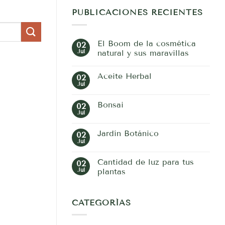
PUBLICACIONES RECIENTES
El Boom de la cosmética
02
Jul
natural y sus maravillas
No
hay
Aceite Herbal
02
comentarios
en
Jul
No
El
hay
Boom
comentarios
de
Bonsai
02
en
la
Aceite
Jul
cosmética
No
Herbal
natural
hay
y
comentarios
Jardín Botánico
02
en
sus
Bonsai
Jul
maravillas
No
hay
comentarios
Cantidad de luz para tus
02
en
Jardín
Jul
plantas
Botánico
No
hay
comentarios
en
CATEGORÍAS
Cantidad
de
luz