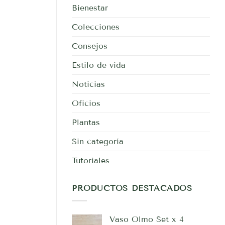
para
Bienestar
tus
plantas
Colecciones
Consejos
Estilo de vida
Noticias
Oficios
Plantas
Sin categoría
Tutoriales
PRODUCTOS DESTACADOS
Vaso Olmo Set x 4