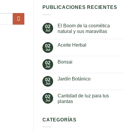
PUBLICACIONES RECIENTES
El Boom de la cosmética
02
Jul
natural y sus maravillas
No
hay
Aceite Herbal
02
comentarios
en
Jul
No
El
hay
Boom
comentarios
de
Bonsai
02
en
la
Aceite
Jul
cosmética
No
Herbal
natural
hay
y
comentarios
Jardín Botánico
02
en
sus
Bonsai
Jul
maravillas
No
hay
comentarios
Cantidad de luz para tus
02
en
Jardín
Jul
plantas
Botánico
No
hay
comentarios
en
CATEGORÍAS
Cantidad
de
luz