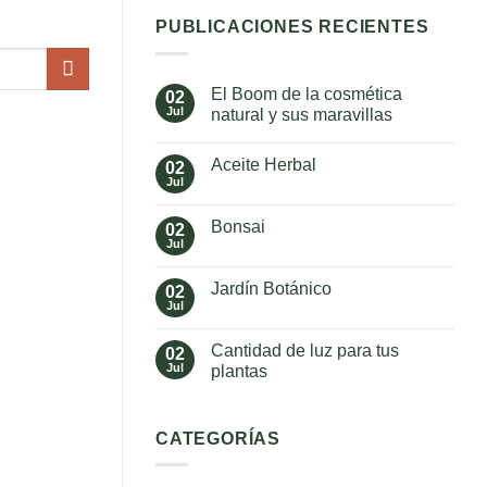
PUBLICACIONES RECIENTES
El Boom de la cosmética
02
Jul
natural y sus maravillas
No
hay
Aceite Herbal
02
comentarios
en
Jul
No
El
hay
Boom
comentarios
de
Bonsai
02
en
la
Aceite
Jul
cosmética
No
Herbal
natural
hay
y
comentarios
Jardín Botánico
02
en
sus
Bonsai
Jul
maravillas
No
hay
comentarios
Cantidad de luz para tus
02
en
Jardín
Jul
plantas
Botánico
No
hay
comentarios
en
CATEGORÍAS
Cantidad
de
luz