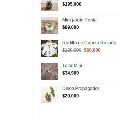
$
195,000
Mini jardín Penta
$
89,000
Rodillo de Cuarzo Rosado
El
El
$
120,000
$
60,000
precio
precio
original
actual
Tutor Mini
era:
es:
$
34,900
$120,000.
$60,000.
Disco Propagador
$
20,000