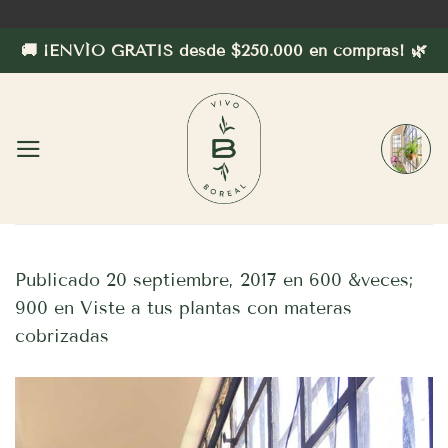
Saltar
al
🚚 ¡ENVÍO GRATIS desde $250.000 en compras! 🌿
contenido
Publicado
20 septiembre, 2017
en
600 &veces;
900
en
Viste a tus plantas con materas
cobrizadas