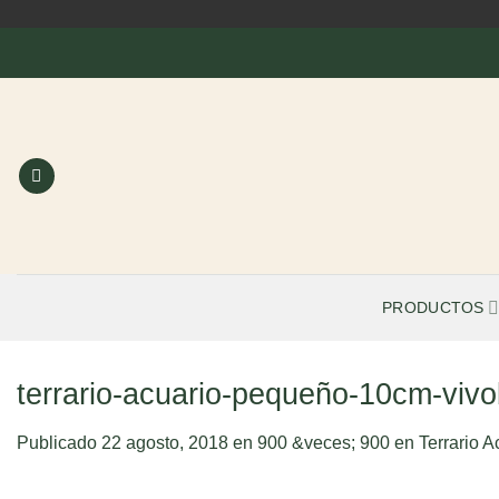
Saltar
al
contenido
PRODUCTOS
terrario-acuario-pequeño-10cm-vivo
Publicado
22 agosto, 2018
en
900 &veces; 900
en
Terrario 