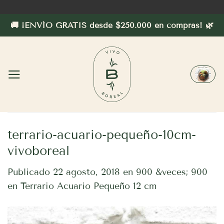
Saltar
al
🚚 ¡ENVÍO GRATIS desde $250.000 en compras! 🌿
contenido
terrario-acuario-pequeño-10cm-
vivoboreal
Publicado
22 agosto, 2018
en
900 &veces; 900
en
Terrario Acuario Pequeño 12 cm