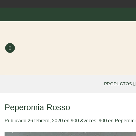
Saltar
al
contenido
PRODUCTOS
Peperomia Rosso
Publicado
26 febrero, 2020
en
900 &veces; 900
en
Peperomi