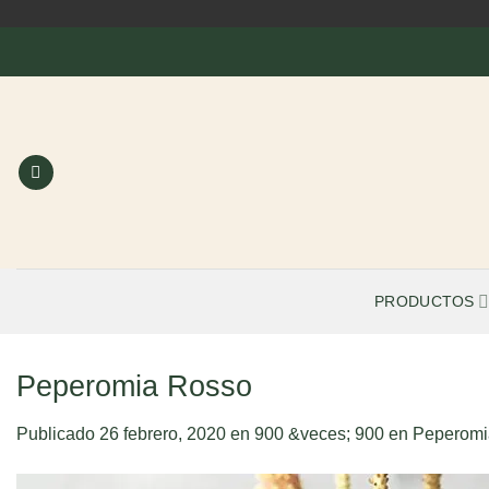
Saltar
al
contenido
PRODUCTOS
Peperomia Rosso
Publicado
26 febrero, 2020
en
900 &veces; 900
en
Peperomi