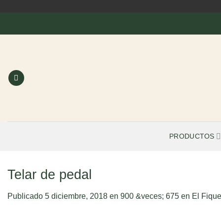
Saltar
al
contenido
PRODUCTOS
Telar de pedal
Publicado
5 diciembre, 2018
en
900 &veces; 675
en
El Fique