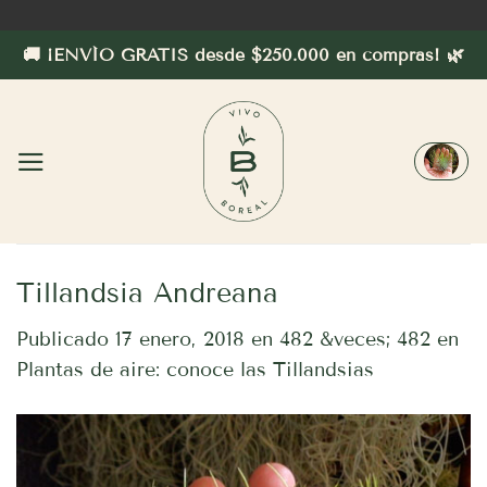
Saltar
al
🚚 ¡ENVÍO GRATIS desde $250.000 en compras! 🌿
contenido
Tillandsia Andreana
Publicado
17 enero, 2018
en
482 &veces; 482
en
Plantas de aire: conoce las Tillandsias