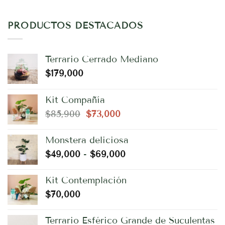
PRODUCTOS DESTACADOS
Terrario Cerrado Mediano
$
179,000
Kit Compañía
El
El
$
85,900
$
73,000
precio
precio
original
actual
Monstera deliciosa
era:
es:
Rango
$
49,000
-
$
69,000
$85,900.
$73,000.
de
precios:
Kit Contemplación
desde
$
70,000
$49,000
hasta
Terrario Esférico Grande de Suculentas
$69,000