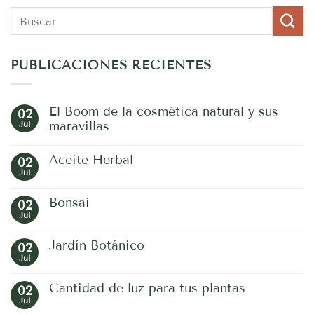
PUBLICACIONES RECIENTES
El Boom de la cosmética natural y sus
02
Jul
maravillas
No
hay
Aceite Herbal
02
comentarios
en
Jul
No
El
hay
Boom
comentarios
de
Bonsai
02
en
la
Aceite
Jul
No
cosmética
Herbal
hay
natural
comentarios
y
Jardín Botánico
02
en
sus
Bonsai
Jul
maravillas
No
hay
comentarios
Cantidad de luz para tus plantas
02
en
Jardín
Jul
No
Botánico
hay