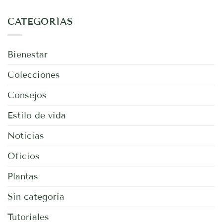
comentarios
en
CATEGORÍAS
Cantidad
de
luz
para
tus
Bienestar
plantas
Colecciones
Consejos
Estilo de vida
Noticias
Oficios
Plantas
Sin categoría
Tutoriales