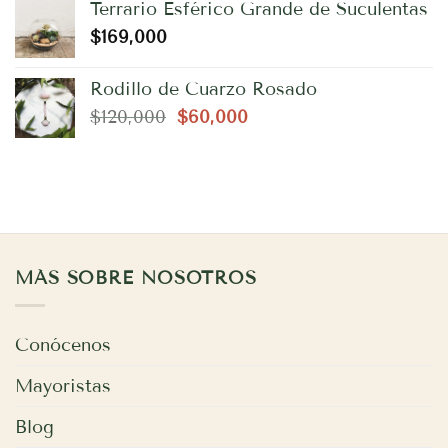
Terrario Esférico Grande de Suculentas
$
169,000
Rodillo de Cuarzo Rosado
El
El
$
120,000
$
60,000
precio
precio
original
actual
era:
es:
$120,000.
$60,000.
MÁS SOBRE NOSOTROS
Conócenos
Mayoristas
Blog