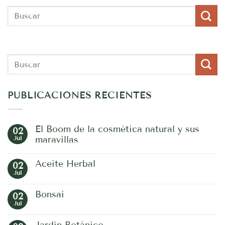
PUBLICACIONES RECIENTES
El Boom de la cosmética natural y sus
02
Jul
maravillas
No
hay
Aceite Herbal
02
comentarios
en
Jul
No
El
hay
Boom
comentarios
de
Bonsai
02
en
la
Aceite
Jul
No
cosmética
Herbal
hay
natural
comentarios
y
Jardín Botánico