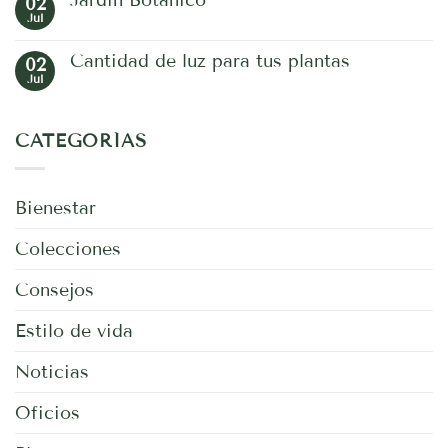
02
en
sus
Bonsai
Jul
maravillas
No
hay
comentarios
Cantidad de luz para tus plantas
02
en
Jardín
Jul
No
Botánico
hay
comentarios
en
CATEGORÍAS
Cantidad
de
luz
para
tus
Bienestar
plantas
Colecciones
Consejos
Estilo de vida
Noticias
Oficios