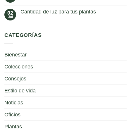
No
hay
comentarios
Cantidad de luz para tus plantas
02
en
Jardín
Jul
No
Botánico
hay
comentarios
en
CATEGORÍAS
Cantidad
de
luz
para
tus
Bienestar
plantas
Colecciones
Consejos
Estilo de vida
Noticias
Oficios
Plantas