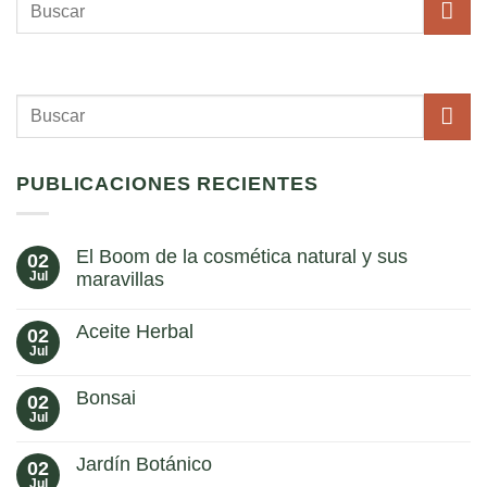
PUBLICACIONES RECIENTES
El Boom de la cosmética natural y sus
02
Jul
maravillas
No
hay
Aceite Herbal
02
comentarios
en
Jul
No
El
hay
Boom
comentarios
de
Bonsai
02
en
la
Aceite
Jul
No
cosmética
Herbal
hay
natural
comentarios
y
Jardín Botánico
02
en
sus
Bonsai
Jul
maravillas