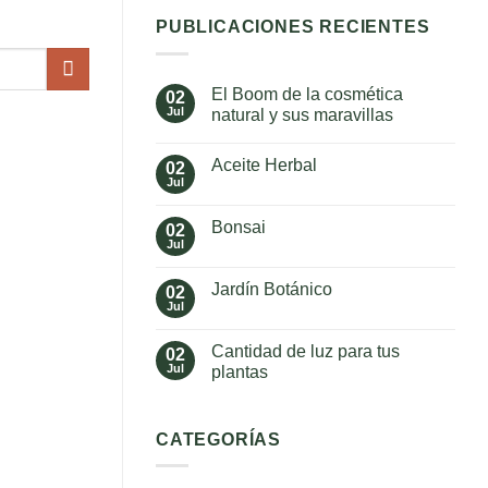
PUBLICACIONES RECIENTES
El Boom de la cosmética
02
Jul
natural y sus maravillas
No
hay
Aceite Herbal
02
comentarios
en
Jul
No
El
hay
Boom
comentarios
de
Bonsai
02
en
la
Aceite
Jul
cosmética
No
Herbal
natural
hay
y
comentarios
Jardín Botánico
02
en
sus
Bonsai
Jul
maravillas
No
hay
comentarios
Cantidad de luz para tus
02
en
Jardín
Jul
plantas
Botánico
No
hay
comentarios
en
CATEGORÍAS
Cantidad
de
luz