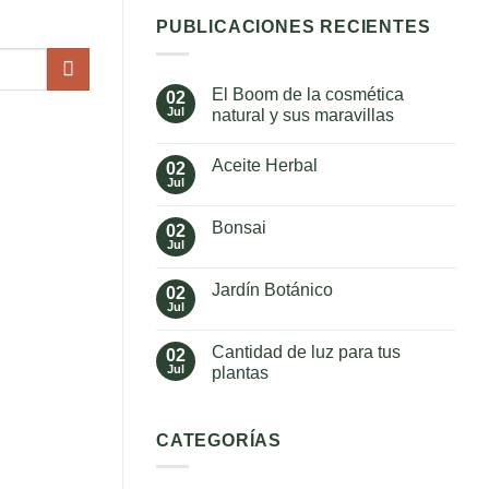
PUBLICACIONES RECIENTES
El Boom de la cosmética
02
Jul
natural y sus maravillas
No
hay
Aceite Herbal
02
comentarios
en
Jul
No
El
hay
Boom
comentarios
de
Bonsai
02
en
la
Aceite
Jul
cosmética
No
Herbal
natural
hay
y
comentarios
Jardín Botánico
02
en
sus
Bonsai
Jul
maravillas
No
hay
comentarios
Cantidad de luz para tus
02
en
Jardín
Jul
plantas
Botánico
No
hay
comentarios
en
CATEGORÍAS
Cantidad
de
luz